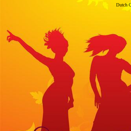
Dutch 